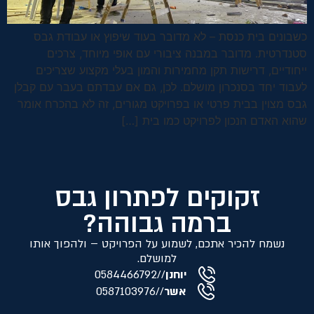
כשבונים בית כנסת – לא מדובר בעוד שיפוץ או עבודת גבס
סטנדרטית. מדובר במבנה ציבורי עם אופי מיוחד, צרכים
ייחודיים, דרישות תקן מחמירות והמון בעלי מקצוע שצריכים
לעבוד יחד בסנכרון מושלם. לכן, גם אם עבדתם בעבר עם קבלן
גבס מצוין בבית פרטי או בפרויקט מגורים, זה לא בהכרח אומר
שהוא האדם הנכון לפרויקט כמו בית […]
זקוקים לפתרון גבס
ברמה גבוהה?
נשמח להכיר אתכם, לשמוע על הפרויקט – ולהפוך אותו
למושלם.
יוחנן
//
0584466792
אשר
//
0587103976