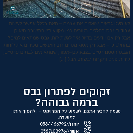
לא מעט גבאים שואלים את עצמם – האם בכלל אפשר לעשות
עבודות גבס בחללים רטובים כמו מקוואות? התשובה היא כן,
אבל רק אם יודעים בדיוק איך לגשת לזה. גבס שמתאים למים?
בהחלט כן – אבל רק מסוג מסוים רוב האנשים מכירים את לוחות
הגבס הסטנדרטיים בצבע לבן–אפור, שמתאימים לבתים פרטיים,
קירות פנים ותקרות יבשות. אבל […]
זקוקים לפתרון גבס
ברמה גבוהה?
נשמח להכיר אתכם, לשמוע על הפרויקט – ולהפוך אותו
למושלם.
יוחנן
//
0584466792
אשר
//
0587103976