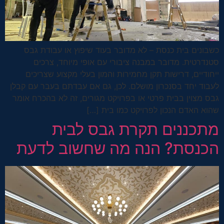
כשבונים בית כנסת – לא מדובר בעוד שיפוץ או עבודת גבס
סטנדרטית. מדובר במבנה ציבורי עם אופי מיוחד, צרכים
ייחודיים, דרישות תקן מחמירות והמון בעלי מקצוע שצריכים
לעבוד יחד בסנכרון מושלם. לכן, גם אם עבדתם בעבר עם קבלן
גבס מצוין בבית פרטי או בפרויקט מגורים, זה לא בהכרח אומר
שהוא האדם הנכון לפרויקט כמו בית […]
מתכננים תקרת גבס לבית
הכנסת? הנה מה שחשוב לדעת